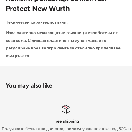
Protect New Wurth
Технически характеристикии:
Изключително меки защитни ръкавици изработени от
козя кожа. С дишащ еластичен памучен маншет с
регулиране чрез велкро лента за стабилно прилепване
към ръката.
You may also like
Free shipping
Получавате безплатна доставка,при закупуванена стока над 500лв