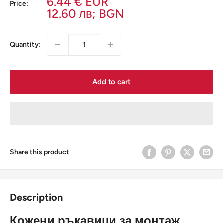
Sale
6.44 € EUR
Price:
price
12.60
лв; BGN
Quantity:
Add to cart
Share this product
Description
Кожени ръкавици за монтаж