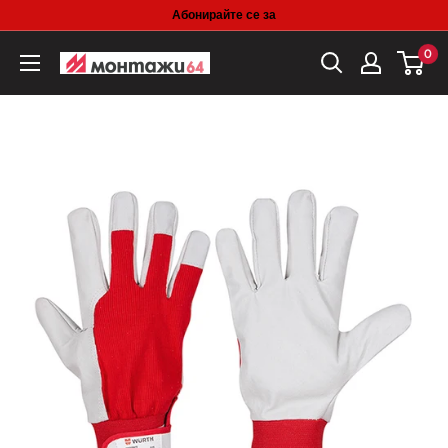
Skip
Абонирайте се за
to
0
content
Монтажи-64