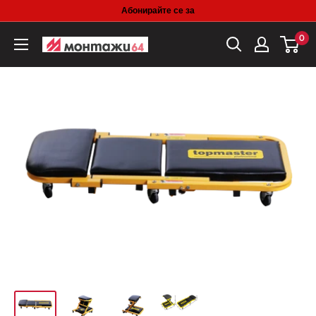
Skip
Абонирайте се за
to
0
content
Монтажи-64